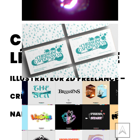
CHRIS­TOPHE
LÉON ­SOUALLE
ILLUSTRATEUR 2D FREELANCE –
CRÉATION D’UNIVERS
NARRATIFS